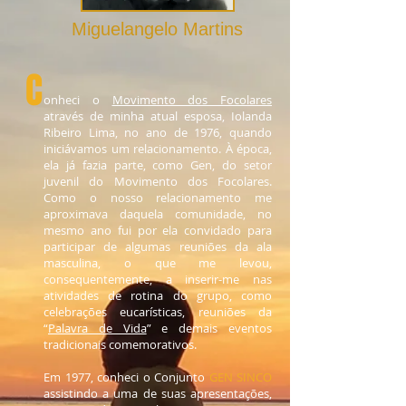
Miguelangelo Martins
C
onheci o
Movimento dos Focolares
através de minha atual esposa, Iolanda
Ribeiro Lima, no ano de 1976, quando
iniciávamos um relacionamento. À época,
ela já fazia parte, como Gen, do setor
juvenil do Movimento dos Focolares.
Como o nosso relacionamento me
aproximava daquela comunidade, no
mesmo ano fui por ela convidado para
participar de algumas reuniões da ala
masculina, o que me levou,
consequentemente, a inserir-me nas
atividades de rotina do grupo, como
celebrações eucarísticas, reuniões da
“
Palavra de Vida
” e demais eventos
tradicionais comemorativos.
Em 1977, conheci o Conjunto
GEN SINCO
assistindo a uma de suas apresentações,