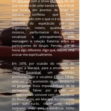
em
Macapá
, com o show
Montaria
. De vez
que vocalista de uma banda musical local,
que tocava em eventos de finais de
semana, confesso que fiquei
impressionado com o que vi e ouvi. Gostei
bastante do espetáculo por sua
organização, roteiro, qualidade dos
músicos, performance dos atores,
vocalistas e, principalmente, pela
mensagem e relação fraterna entre os
participantes do Grupo. Percebi que ali
havia algo diferente. Algo que, depois, viria
a tocar-me espiritualmente.
Em 1978, por ocasião do retorno do
Grupo a Macapá, para a encenação do
show
Tupambaé
,
um imprevisto
aconteceu com o vocalista
Edison Farias
,
uma vez que, acometido de um problema
na garganta, ficou impossibilitado de se
apresentar. Talvez por já ser um
simpatizante e conviver com os membros
do Movimento, em Macapá, fui convidado
para substituí-lo. Inicialmente, fiquei
surpreso; mas, pela experiência como