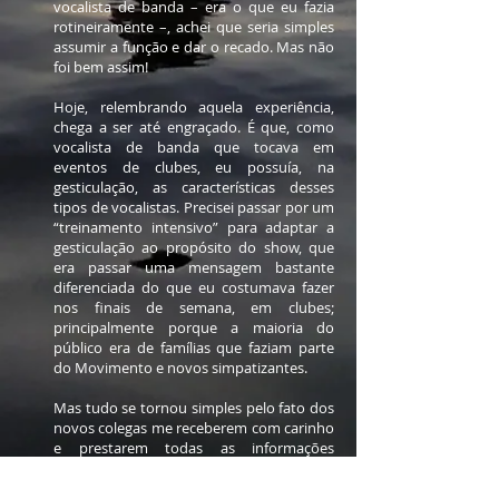
vocalista de banda – era o que eu fazia
rotineiramente –, achei que seria simples
assumir a função e dar o recado. Mas não
foi bem assim!
Hoje, relembrando aquela experiência,
chega a ser até engraçado. É que, como
vocalista de banda que tocava em
eventos de clubes, eu possuía, na
gesticulação, as características desses
tipos de vocalistas. Precisei passar por um
“treinamento intensivo” para adaptar a
gesticulação ao propósito do show, que
era passar uma mensagem bastante
diferenciada do que eu costumava fazer
nos finais de semana, em clubes;
principalmente porque a maioria do
público era de famílias que faziam parte
do Movimento e novos simpatizantes.
Mas tudo se tornou simples pelo fato dos
novos colegas me receberem com carinho
e prestarem todas as informações
necessárias para que eu me inserisse
naquele propósito. Lembro bem que a