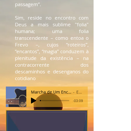
passagem”.
Sim, reside no encontro com
Deus a mais sublime "folia"
humana; uma folia
transcendente – como entoa o
Frevo –, cujos “roteiros”,
“encantos”, “magia” conduzem à
plenitude da existência – na
contracorrente dos
descaminhos e desenganos do
cotidiano
Marcha de Um Encontro de Carnaval e Frêvo Amazônico (música incidental
Edilberto Barreiros
-03:09